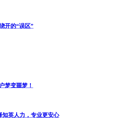
绕开的“误区”
户梦变噩梦！
选择知英人力，专业更安心